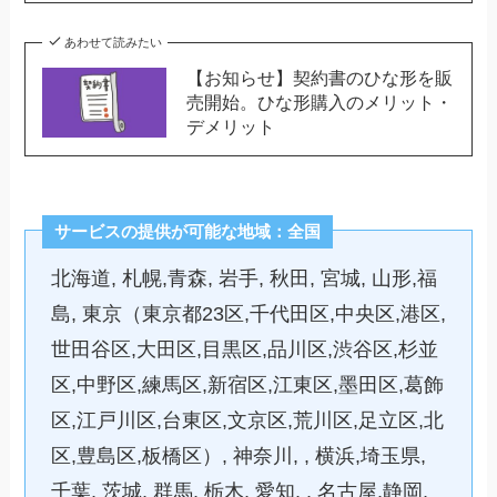
あわせて読みたい
【お知らせ】契約書のひな形を販
売開始。ひな形購入のメリット・
デメリット
サービスの提供が可能な地域：全国
北海道, 札幌,青森, 岩手, 秋田, 宮城, 山形,福
島, 東京（東京都23区,千代田区,中央区,港区,
世田谷区,大田区,目黒区,品川区,渋谷区,杉並
区,中野区,練馬区,新宿区,江東区,墨田区,葛飾
区,江戸川区,台東区,文京区,荒川区,足立区,北
区,豊島区,板橋区）, 神奈川, , 横浜,埼玉県,
千葉, 茨城, 群馬, 栃木, 愛知, , 名古屋,静岡,