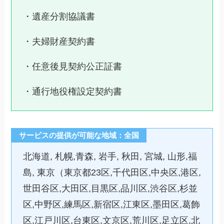
・遺産分割協議書
・夫婦財産契約書
・任意後見契約公正証書
・通行地役権設定契約書
サービスの提供が可能な地域：全国
北海道, 札幌,青森, 岩手, 秋田, 宮城, 山形,福
島, 東京（東京都23区,千代田区,中央区,港区,
世田谷区,大田区,目黒区,品川区,渋谷区,杉並
区,中野区,練馬区,新宿区,江東区,墨田区,葛飾
区,江戸川区,台東区,文京区,荒川区,足立区,北