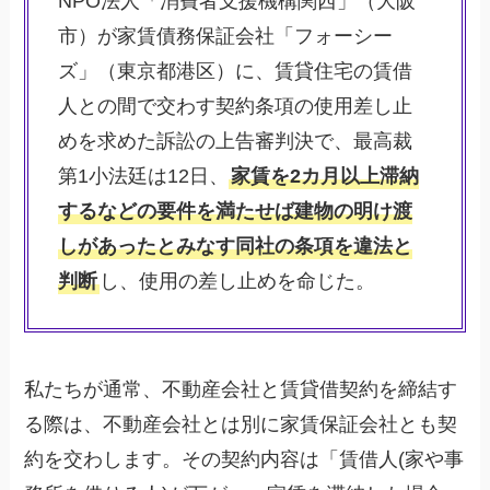
NPO法人「消費者支援機構関西」（大阪
市）が家賃債務保証会社「フォーシー
ズ」（東京都港区）に、賃貸住宅の賃借
人との間で交わす契約条項の使用差し止
めを求めた訴訟の上告審判決で、最高裁
第1小法廷は12日、
家賃を2カ月以上滞納
するなどの要件を満たせば建物の明け渡
しがあったとみなす同社の条項を違法と
判断
し、使用の差し止めを命じた。
私たちが通常、不動産会社と賃貸借契約を締結す
る際は、不動産会社とは別に家賃保証会社とも契
約を交わします。その契約内容は「賃借人(家や事