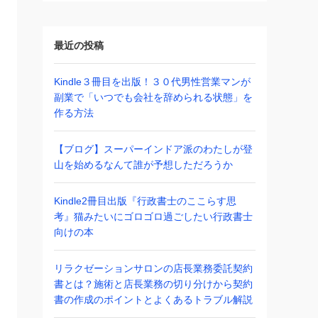
(46)
(69)
最近の投稿
(20)
Kindle３冊目を出版！３０代男性営業マンが
副業で「いつでも会社を辞められる状態」を
作る方法
【ブログ】スーパーインドア派のわたしが登
山を始めるなんて誰が予想しただろうか
Kindle2冊目出版『行政書士のここらす思
考』猫みたいにゴロゴロ過ごしたい行政書士
向けの本
リラクゼーションサロンの店長業務委託契約
書とは？施術と店長業務の切り分けから契約
書の作成のポイントとよくあるトラブル解説