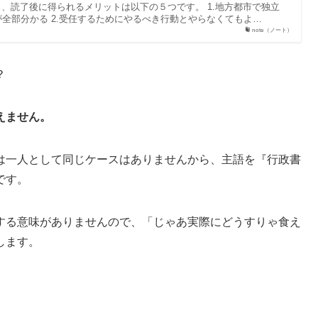
入し、読了後に得られるメリットは以下の５つです。 1.地方都市で独立
全部分かる 2.受任するためにやるべき行動とやらなくてもよ…
note（ノート）
？
えません。
は一人として同じケースはありませんから、主語を『行政書
です。
する意味がありませんので、「じゃあ実際にどうすりゃ食え
します。