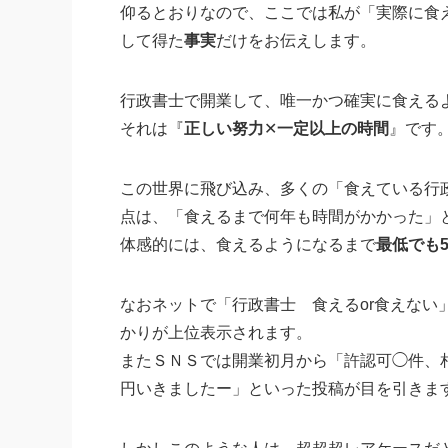
仰るとおりなので、ここでは私が「実際に食
して得た
事実
だけをお伝えします。
行政書士で開業して、唯一かつ確実に食える
それは『
正しい努力
✕
一定以上の時間
』です
この世界に飛び込み、多くの「食えている行
点は、「食えるまで何年も時間がかかった」
体感的には、食えるようになるまで
最低でも
なおネットで「行政書士 食えるor食えな
かりが上位表示されます。
またＳＮＳでは開業初月から「許認可◯件、相
円いきましたー」といった投稿が目を引きま