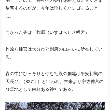
例年、この王子神社への参拝を終えると直ぐさま
帰宅するのだが、今年は珍しくハシゴすること
に。
向かった先は『柞原（いすはら）八幡宮』
柞原八幡宮は大分市と別府の山あいに所在してい
る。
森の中にひっそりと佇む社殿の創建は平安初期の
天長4年（827年）といわれ、古来より宇佐神宮の
分霊地として由緒ある神社である。