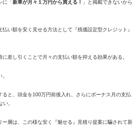
シに「
新車が
月々１万円
から買える！
」と掲載できないから
支払い額を安く見せる方法として『残価設定型クレジット』
。
時に差し引くことで月々の支払い額を抑える効果がある。
い。
ると、頭金を100万円前後入れ、さらにボーナス月の支払
ない。
リー層は、この様な安く『魅せる』見積り提案に騙されて新