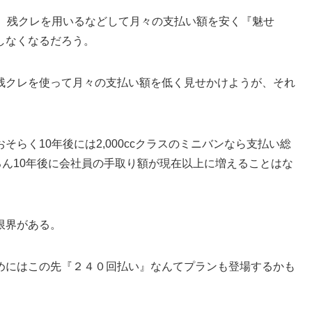
り、残クレを用いるなどして月々の支払い額を安く『魅せ
しなくなるだろう。
残クレを使って月々の支払い額を低く見せかけようが、それ
らく10年後には2,000ccクラスのミニバンなら支払い総
ろん10年後に会社員の手取り額が現在以上に増えることはな
限界がある。
めにはこの先『２４０回払い』なんてプランも登場するかも