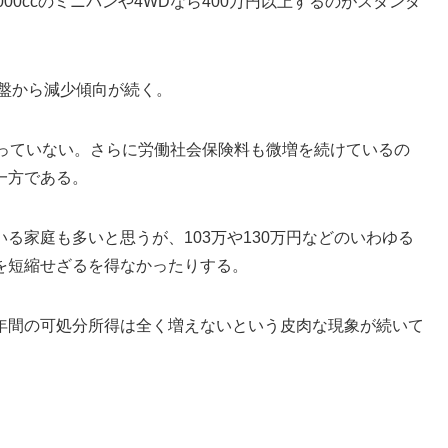
000ccのミニバンや4WDなら400万円以上するのがスタンダ
中盤から減少傾向が続く。
がっていない。さらに労働社会保険料も微増を続けているの
一方である。
る家庭も多いと思うが、103万や130万円などのいわゆる
を短縮せざるを得なかったりする。
年間の可処分所得は全く増えないという皮肉な現象が続いて