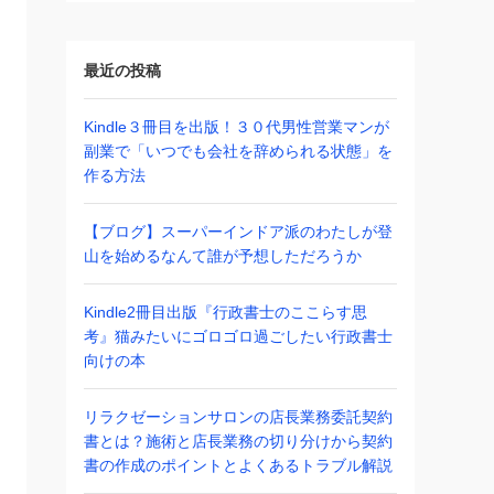
(46)
(69)
最近の投稿
(20)
Kindle３冊目を出版！３０代男性営業マンが
副業で「いつでも会社を辞められる状態」を
作る方法
【ブログ】スーパーインドア派のわたしが登
山を始めるなんて誰が予想しただろうか
Kindle2冊目出版『行政書士のここらす思
考』猫みたいにゴロゴロ過ごしたい行政書士
向けの本
リラクゼーションサロンの店長業務委託契約
書とは？施術と店長業務の切り分けから契約
書の作成のポイントとよくあるトラブル解説