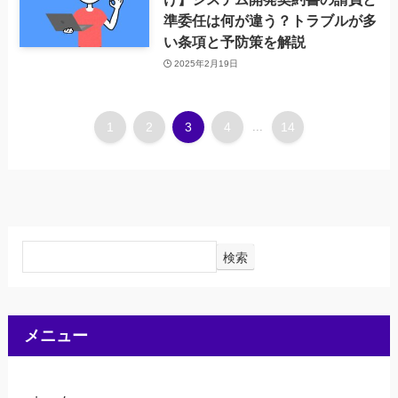
準委任は何が違う？トラブルが多
い条項と予防策を解説
2025年2月19日
1
2
3
4
...
14
検索
メニュー